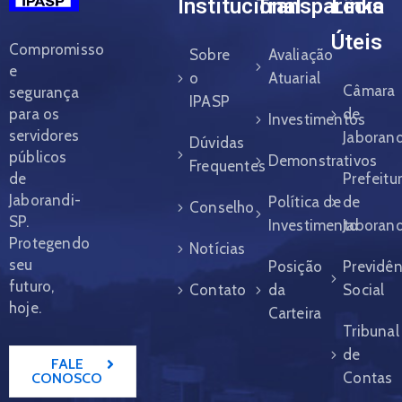
Institucional
Transparêcia
Links
Úteis
Compromisso
Sobre
Avaliação
e
o
Atuarial
Câmara
segurança
IPASP
para os
de
Investimentos
servidores
Jaborand
Dúvidas
públicos
Demonstrativos
Frequentes
de
Prefeitu
Jaborandi-
Política de
de
Conselho
SP.
Investimento
Jaborand
Protegendo
Notícias
seu
Posição
Previdên
futuro,
Contato
da
Social
hoje.
Carteira
Tribunal
de
FALE
Contas
CONOSCO